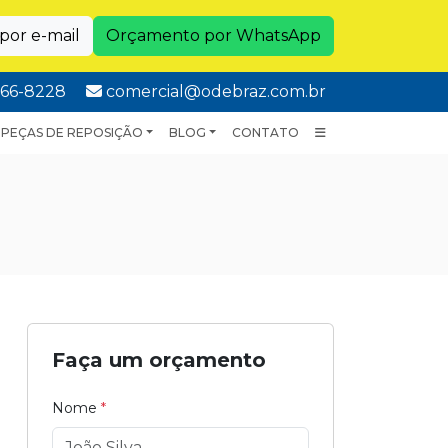
or e-mail
Orçamento por WhatsApp
pp:
E-mail:
8166-8228
comercial@odebraz.com.br
PEÇAS DE REPOSIÇÃO
BLOG
CONTATO
Faça um orçamento
Nome
*