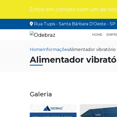
Entre em contato com um de noss
Rua Tupis - Santa Bárbara D'Oeste - SP
HOME
EMPR
Home
Informações
Alimentador vibratório
Alimentador vibrató
Galeria