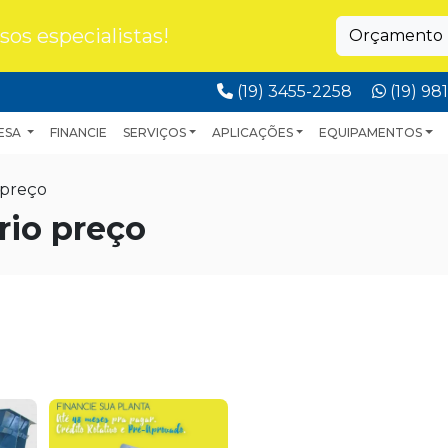
os especialistas!
Orçamento p
Telefone:
WhatsA
(19) 3455-2258
(19) 9
ESA
FINANCIE
SERVIÇOS
APLICAÇÕES
EQUIPAMENTOS
 preço
rio preço