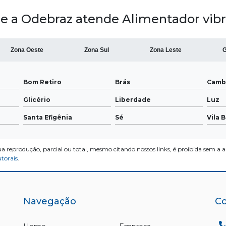
e a Odebraz atende Alimentador vibra
Zona Oeste
Zona Sul
Zona Leste
G
Bom Retiro
Brás
Camb
Glicério
Liberdade
Luz
Santa Efigênia
Sé
Vila 
ua reprodução, parcial ou total, mesmo citando nossos links, é proibida sem a a
utorais
.
Navegação
Co