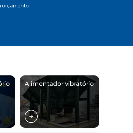
um orçamento.
ório
Alimentador vibratório