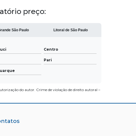
tório preço:
rande São Paulo
Litoral de São Paulo
uci
Centro
Pari
Buarque
utorização do autor. Crime de violação de direito autoral –
ntatos
Telefone:
(19) 3455-2258