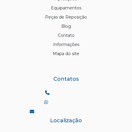
Equipamentos
Peças de Reposição
Blog
Contato
Informações
Mapa do site
Contatos
Telefone:
(19) 3455-2258
WhatsApp:
(19) 98166-8228
comercial@odebraz.com.br
Localização