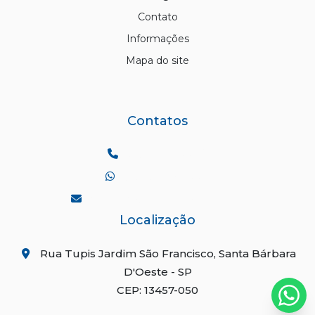
Contato
Informações
Mapa do site
Contatos
Telefone:
(19) 3455-2258
WhatsApp:
(19) 98166-8228
comercial@odebraz.com.br
Localização
Rua Tupis Jardim São Francisco, Santa Bárbara
D'Oeste - SP
CEP: 13457-050